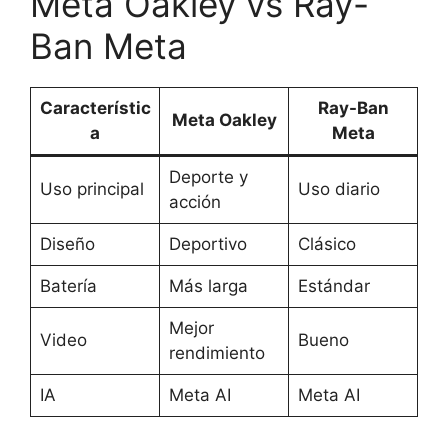
Meta Oakley vs Ray-
Ban Meta
Característic
Ray-Ban
Meta Oakley
a
Meta
Deporte y
Uso principal
Uso diario
acción
Diseño
Deportivo
Clásico
Batería
Más larga
Estándar
Mejor
Video
Bueno
rendimiento
IA
Meta AI
Meta AI