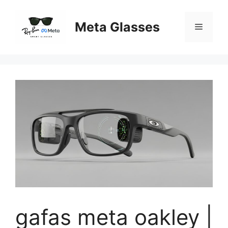
Skip
to
Meta Glasses
Menu
content
gafas meta oakley |